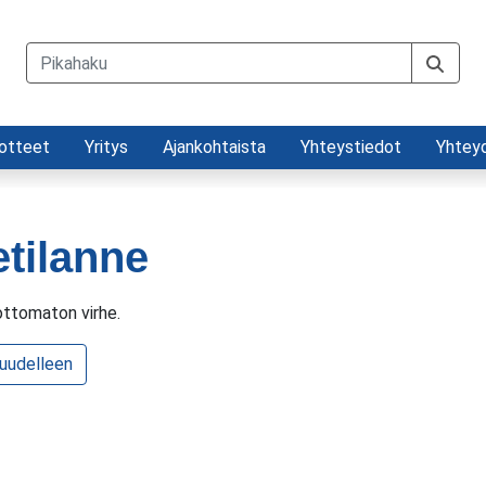
otteet
Yritys
Ajankohtaista
Yhteystiedot
Yhtey
etilanne
ttomaton virhe.
 uudelleen