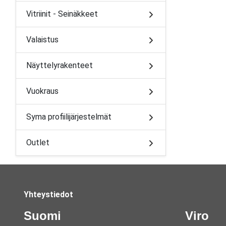
Vitriinit - Seinäkkeet
Valaistus
Näyttelyrakenteet
Vuokraus
Syma profiilijärjestelmät
Outlet
Yhteystiedot
Suomi
Viro