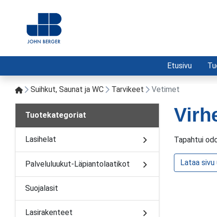
Etusivu
Tu
Suihkut, Saunat ja WC
Tarvikeet
Vetimet
Virh
Tuotekategoriat
Lasihelat
Tapahtui odo
Lataa sivu
Palveluluukut-Läpiantolaatikot
Suojalasit
Lasirakenteet